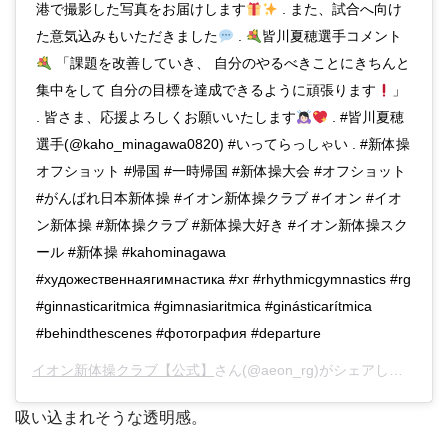
港で撮影した写真をお届けします
. また、試合へ向け
た意気込みもいただきました
.
皆川夏穂選手コメント
「課題を改善していき、 自分のやるべきことにきちんと
集中をして 自分の目標を達成できるように頑張ります
」
. 皆さま、応援よろしくお願いいたします
. #皆川夏穂
選手(@kaho_minagawa0820) #いってらっしゃい . #新体操
オフショット #帰国 #一時帰国 #新体操大会 #オフショット
#がんばれ日本新体操 #イオン新体操クラブ #イオン #イオ
ン新体操 #新体操クラブ #新体操大好き #イオン新体操スク
ール #新体操 #kahominagawa
#художественнаягимнастика #хг #rhythmicgymnastics #rg
#ginnasticaritmica #gimnasiaritmica #ginásticarítmica
#behindthescenes #фотография #departure
イオン新体操クラブ【公式】
さん(@aeon_rg)がシェアした投稿 –
吸い込まれそうな透明感。