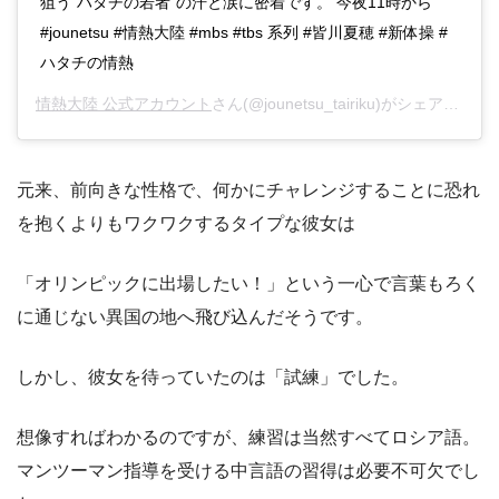
狙う“ハタチの若者”の汗と涙に密着です。 今夜11時から
#jounetsu #情熱大陸 #mbs #tbs 系列 #皆川夏穂 #新体操 #
ハタチの情熱
情熱大陸 公式アカウント
さん(@jounetsu_tairiku)がシェアした投稿 –
元来、前向きな性格で、何かにチャレンジすることに恐れ
を抱くよりもワクワクするタイプな彼女は
「オリンピックに出場したい！」という一心で言葉もろく
に通じない異国の地へ飛び込んだそうです。
しかし、彼女を待っていたのは「試練」でした。
想像すればわかるのですが、練習は当然すべてロシア語。
マンツーマン指導を受ける中言語の習得は必要不可欠でし