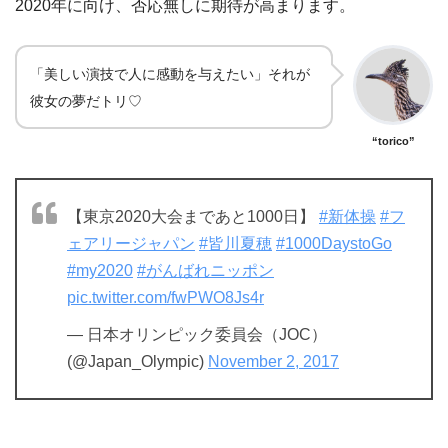
2020年に向け、否応無しに期待が高まります。
「美しい演技で人に感動を
与えたい」それが
彼女の夢だトリ♡
“torico”
【東京2020大会まであと1000日】
#新体操
#フ
ェアリージャパン
#皆川夏穂
#1000DaystoGo
#my2020
#がんばれニッポン
pic.twitter.com/fwPWO8Js4r
— 日本オリンピック委員会（JOC）
(@Japan_Olympic)
November 2, 2017