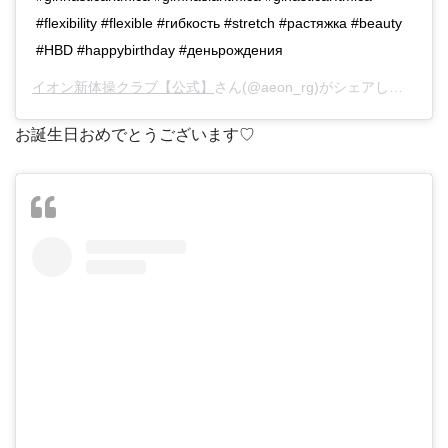
#flexibility #flexible #гибкость #stretch #растяжка #beauty
#HBD #happybirthday #деньрождения
イオン新体操クラブ【公式】
さん(@aeon_rg)がシェアした投稿 –
お誕生日おめでとうございます♡