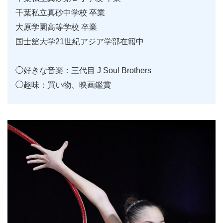
千葉私立真砂中学校 卒業
大原学園高等学校 卒業
国士舘大学21世紀アジア学部在籍中
◯好きな音楽：三代目 J Soul Brothers
◯趣味：買い物、映画鑑賞