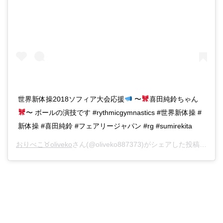
世界新体操2018ソフィア大会応援
〜
喜田純鈴ちゃん
〜 ボールの演技です #rythmicgymnastics #世界新体操 #
新体操 #喜田純鈴 #フェアリージャパン #rg #sumirekita
おりべこ♉︎oliveko
さん(@oliveko887373)がシェアした投稿 –
201