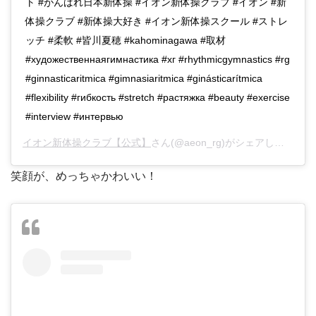
ト #がんばれ日本新体操 #イオン新体操クラブ #イオン #新
体操クラブ #新体操大好き #イオン新体操スクール #ストレ
ッチ #柔軟 #皆川夏穂 #kahominagawa #取材
#художественнаягимнастика #хг #rhythmicgymnastics #rg
#ginnasticaritmica #gimnasiaritmica #ginásticarítmica
#flexibility #гибкость #stretch #растяжка #beauty #exercise
#interview #интервью
イオン新体操クラブ【公式】
さん(@aeon_rg)がシェアした投稿 –
笑顔が、めっちゃかわいい！