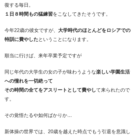
復する毎日。
１日８時間もの猛練習
をこなしてきたそうです。
今年22歳の彼女ですが、
大学時代のほとんどを
ロシアでの
特訓に費やした
ということになります。
順当に行けば、来年卒業予定ですが
同じ年代の大学生の女の子が味わうような
楽しい学園生活
への憧れを一切絶って
その時間の全てをアスリートとして費やし
て来られたので
す。
その覚悟たるや如何ばかりか…
新体操の世界では、20歳を越えた時点でもう引退を意識し