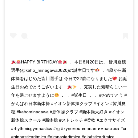
HAPPY BIRTHDAY
． 本日8月20日は、 皆川夏穂
選手(@kaho_minagawa0820)の誕生日です
． 4歳から新
体操をはじめた皆川選手は 今日で22歳になりました
お誕
生日おめでとうございます！
． 充実した素晴らしい一
年を過ごせますように
． ． #誕生日 ． ． #おめでとう #
がんばれ日本新体操 #イオン新体操クラブ #イオン #皆川夏
穂 #kahominagawa #新体操クラブ #新体操大好き #イオン
新体操スクール #新体操 #ストレッチ #柔軟 #エクササイズ
#rhythmicgymnastics #rg #художественнаягимнастика #хг
#ginnasticaritmica #gimnasiaritmica #ginásticarítmica