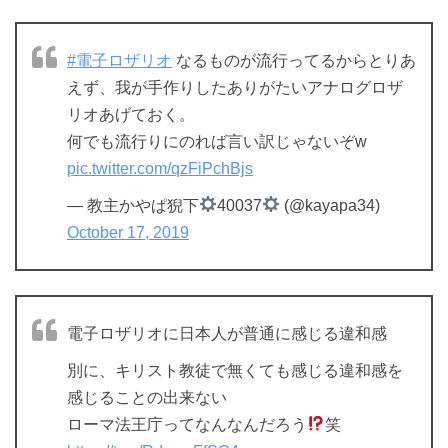
#電子ロザリオ
なるものが流行ってるからとりあ
えず、我が手作りしたありがたいアナログロザ
リオあげておく。
何でも流行りにのれば言い訳じゃないぞw
pic.twitter.com/qzFiPchBjs
— 教主かやぱ猊下
40037
(@kayapa34)
October 17, 2019
電子ロザリオに日本人が普通に感じる違和感
別に、キリスト教徒で無くても感じる違和感を
感じることの出来ない
ローマ法王庁ってなんなんだろう
笑