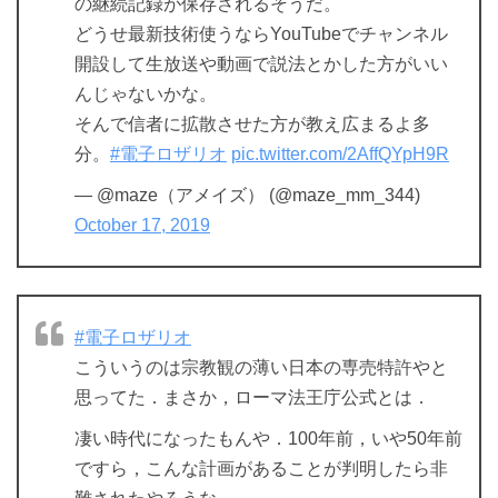
の継続記録が保存されるそうだ。
どうせ最新技術使うならYouTubeでチャンネル
開設して生放送や動画で説法とかした方がいい
んじゃないかな。
そんで信者に拡散させた方が教え広まるよ多
分。
#電子ロザリオ
pic.twitter.com/2AffQYpH9R
— @maze（アメイズ） (@maze_mm_344)
October 17, 2019
#電子ロザリオ
こういうのは宗教観の薄い日本の専売特許やと
思ってた．まさか，ローマ法王庁公式とは．
凄い時代になったもんや．100年前，いや50年前
ですら，こんな計画があることが判明したら非