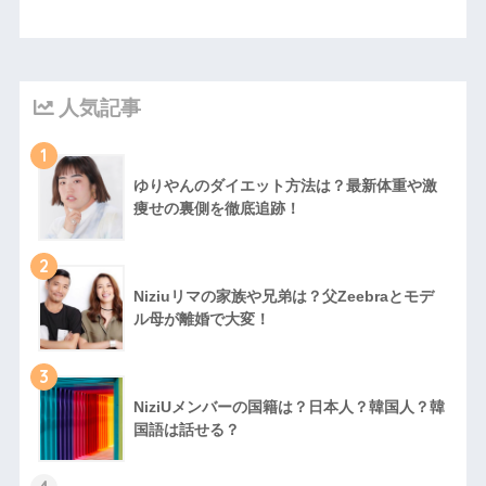
人気記事
1
ゆりやんのダイエット方法は？最新体重や激
痩せの裏側を徹底追跡！
2
Niziuリマの家族や兄弟は？父Zeebraとモデ
ル母が離婚で大変！
3
NiziUメンバーの国籍は？日本人？韓国人？韓
国語は話せる？