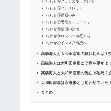
匂わせ④グッチのネックレス
匂わせ⑤ブレスレット
匂わせ⑥動画の声
匂わせ⑦恐竜カチューシャ
匂わせ⑧薬指の指輪
匂わせ⑨ロンハー自宅公開
匂わせ⑩インスタ縦読み
髙橋海人と大和田南那の馴れ初めは？
髙橋海人は大和田南那に交際を隠すよ
髙橋海人と大和田南那の現在は破局？
大和田南那は永瀬廉とも匂わせていた
まとめ