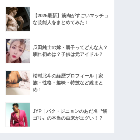
【2025最新】筋肉がすごいマッチョ
な芸能人をまとめてみた！
瓜田純士の嫁・麗子ってどんな人？
馴れ初めは？子供は元アイドル？
松村北斗の経歴プロフィール｜家
族・性格・趣味・特技など総まと
め！
JYP｜パク・ジニョンのあだ名〝餅
ゴリ〟の本当の由来がエグい！？