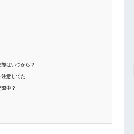
交際はいつから？
う注意してた
交際中？
！