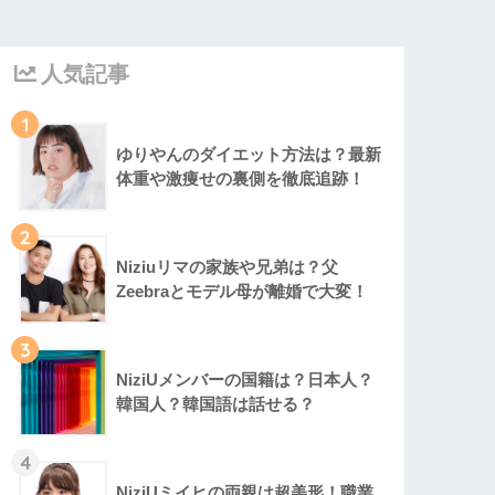
人気記事
1
ゆりやんのダイエット方法は？最新
体重や激痩せの裏側を徹底追跡！
2
Niziuリマの家族や兄弟は？父
Zeebraとモデル母が離婚で大変！
3
NiziUメンバーの国籍は？日本人？
韓国人？韓国語は話せる？
4
NiziUミイヒの両親は超美形！職業