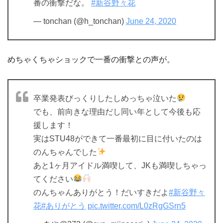
番の衝撃だな。
#新谷野々花
— tonchan (@h_tonchan)
June 24, 2020
めちゃくちゃショックで一番の衝撃との声が。
卒業発表びっくりしたしめっちゃ泣いた
でも、前向きな理由だし同い年として今後も応
援します！
実はSTU48ができて一番最初に目に付いたのは
のんちゃんでした
あと1ヶ月アイドル満喫して、JKも満喫しちゃっ
てください
のんちゃんありがとう！だいすきだよ
#新谷野々
花
#ありがとう
pic.twitter.com/L0zRgGSrn5