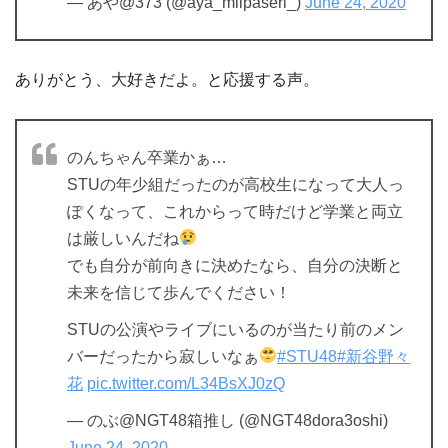
— あや@373 (@aya_miipaseri_)
June 24, 2020
ありがとう、大好きだよ。と応援する声。
のんちゃん卒業かぁ…
STUの年少組だったのが高校生になって大人っ
ぽくなって、これからって時だけど学業と両立
は厳しいんだね
でも自分が前向きに決めたなら、自分の決断と
未来を信じて歩んでください！
STUの公演やライブにいるのが当たり前のメン
バーだったから寂しいなぁ
#STU48
#新谷野々
花
pic.twitter.com/L34BsXJ0zQ
— のぶ@NGT48箱推し (@NGT48dora3oshi)
June 24, 2020