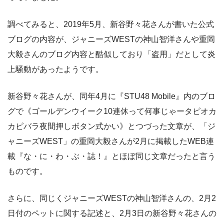
調べてみると、2019年5月、新谷野々花さんが書いた公式
ブログの内容が、ジャニーズWESTの神山智洋さんや重岡
大毅さんのブログ内容と酷似しており「盗用」だとして炎
上騒動があったようです。
新谷野々花さんが、同年4月に『STU48 Mobile』内のブロ
グで《ゴールデンウイーク10連休って何事じゃータピオカ
カピバラ夜間押しボタン式かい》とつづった文章が、「ジ
ャニーズWEST」の重岡大毅さんが2月に掲載したWEB連
載『な・に・わ・ぶ・誌！』とほぼ同じ文章だったと言う
ものです。
さらに、同じくジャニーズWESTの神山智洋さんの、2月2
日付のペットに関する記述と、2月3日の新谷野々花さんの