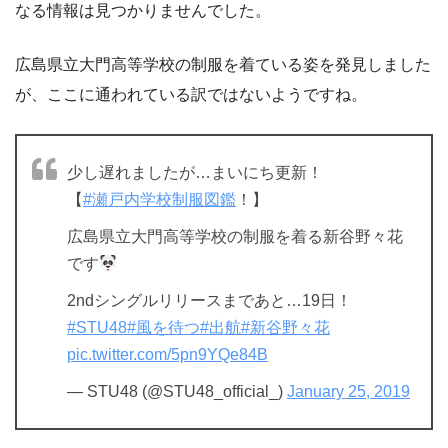
なる情報は見つかりませんでした。
広島県立大門高等学校の制服を着ている姿を発見しました
が、ここに通われている訳ではないようですね。
少し遅れましたが…まいにち更新！
【
#瀬戸内学校制服図鑑
！】
広島県立大門高等学校の制服を着る新谷野々花
です
2ndシングルリリースまであと…19日！
#STU48
#風を待つ
#出航
#新谷野々花
pic.twitter.com/5pn9YQe84B
— STU48 (@STU48_official_)
January 25, 2019