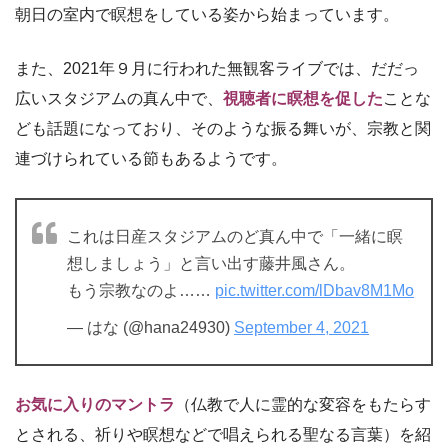
朝日の室内で瞑想をしている姿から始まっています。
また、2021年９月に行われた無観客ライブでは、だだっ
広いスタジアムの真ん中で、
視聴者に瞑想を促した
ことな
ども話題になっており、そのような振る舞いが、宗教と関
連づけられている節もあるようです。
これは日産スタジアムのど真ん中で「一緒に瞑
想しましょう」と言い出す藤井風さん。
もう宗教なのよ……
pic.twitter.com/lDbav8M1Mo
— はな (@hana24930)
September 4, 2021
お気に入りのマントラ
（仏教で
人に霊的な変容をもたらす
とされる、祈りや瞑想などで唱えられる聖なる言葉
）を紹