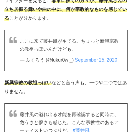
ツイッターを見ると、
非常に多くの方々が、藤井風さんの
立ち居振る舞いや曲の中に、何か宗教的なものを感じてい
る
ことが分かります。
ここに来て藤井風がキてる。ちょっと新興宗教
の教祖っぽいんだけども。
— ふくろう (@fukur0wl_)
September 25, 2020
新興宗教の教祖っぽい
などと言う声も、一つや二つではあ
りません。
藤井風の溢れ出る才能を再確認すると同時に、
危うさと儚さも感じた。こんな宗教性のあるア
ーティストいつぶりだ。
#藤井風