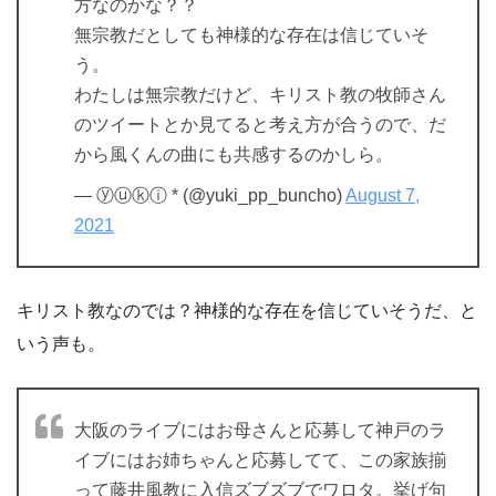
方なのかな？？
無宗教だとしても神様的な存在は信じていそ
う。
わたしは無宗教だけど、キリスト教の牧師さん
のツイートとか見てると考え方が合うので、だ
から風くんの曲にも共感するのかしら。
— ⓨⓤⓚⓘ‎ * (@yuki_pp_buncho)
August 7,
2021
キリスト教なのでは？神様的な存在を信じていそうだ、と
いう声も。
大阪のライブにはお母さんと応募して神戸のラ
イブにはお姉ちゃんと応募してて、この家族揃
って藤井風教に入信ズブズブでワロタ。挙げ句