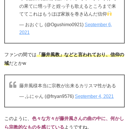
の果てに甥っ子と姪っ子も歌えるところまで来
ててこれはもうほぼ家族を巻き込んだ信仰
— おおぐし (@Ogushimo0921)
September 6,
2021
ファンの間では
「藤井風教」などと言われており、信仰の
域
だとかw
藤井風様本当に宗教が出来るカリスマ性がある
— ふにゃん (@fnyan9576)
September 4, 2021
このように、
色々な方々が藤井風さんの曲の中に、何かし
ら宗教的なものを感じている
ようですね。