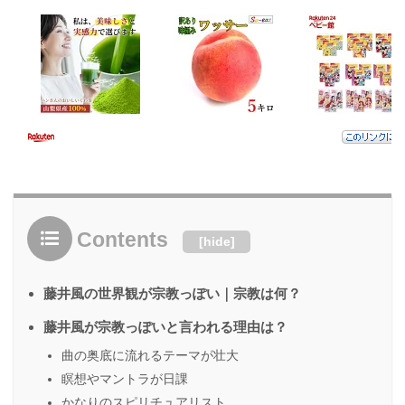
Contents
[
hide
]
藤井風の世界観が宗教っぽい｜宗教は何？
藤井風が宗教っぽいと言われる理由は？
曲の奥底に流れるテーマが壮大
瞑想やマントラが日課
かなりのスピリチュアリスト