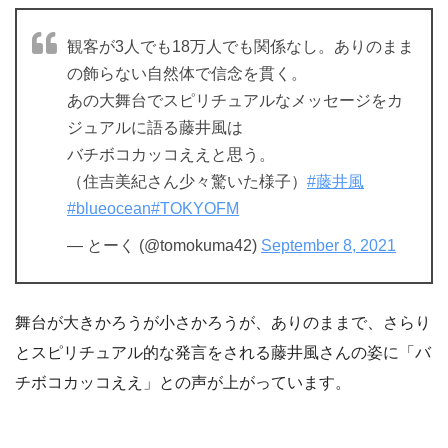
観客が3人でも18万人でも関係なし。ありのまま
の飾らない自然体で信念を貫く。
あの大舞台でスピリチュアルなメッセージをカ
ジュアルに語る藤井風は
バチボコカッコええと思う。
（住吉美紀さん少々驚いた様子）
#藤井風
#blueocean
#TOKYOFM
— とーく (@tomokuma42)
September 8, 2021
舞台が大きかろうが小さかろうが、ありのままで、さらり
とスピリチュアル的な発言をされる藤井風さんの姿に「バ
チボコカッコええ」との声が上がっています。