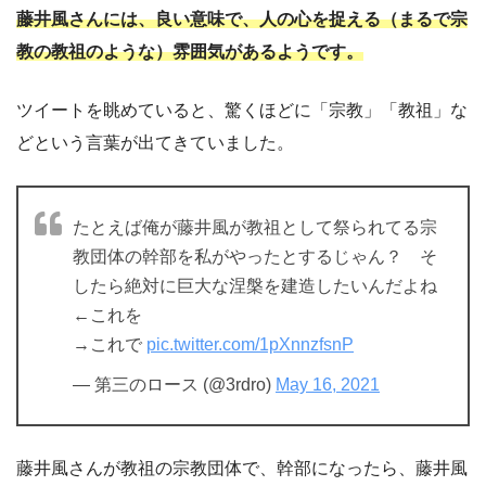
藤井風さんには、良い意味で、人の心を捉える（まるで宗
教の教祖のような）雰囲気があるようです。
ツイートを眺めていると、驚くほどに「宗教」「教祖」な
どという言葉が出てきていました。
たとえば俺が藤井風が教祖として祭られてる宗
教団体の幹部を私がやったとするじゃん？ そ
したら絶対に巨大な涅槃を建造したいんだよね
←これを
→これで
pic.twitter.com/1pXnnzfsnP
— 第三のロース (@3rdro)
May 16, 2021
藤井風さんが教祖の宗教団体で、幹部になったら、藤井風