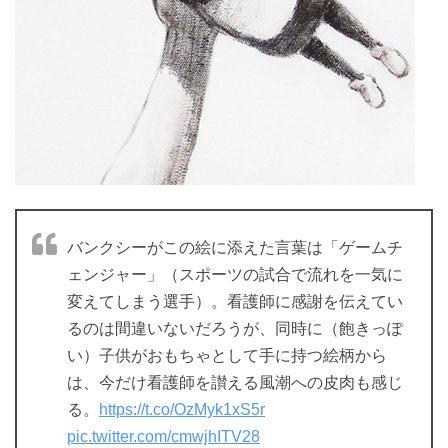
バンクシーがこの絵に添えた言葉は「ゲームチ
ェンジャー」（スポーツの試合で流れを一気に
変えてしまう選手）。看護師に感謝を伝えてい
るのは間違いないだろうが、同時に（飽きっぽ
い）子供がおもちゃとして手に持つ絵柄から
は、今だけ看護師を讃える風潮への皮肉も感じ
る。
https://t.co/OzMyk1xS5r
pic.twitter.com/cmwjhITV28